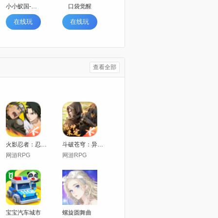
小小蚁国-超快发育版
口袋觉醒
在线玩
在线玩
查看全部
火影忍者：忍者新世代
斗破苍穹：异火重燃
网游RPG
网游RPG
宝宝汽车城市
螺旋圆舞曲