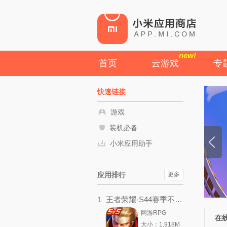
new!
首页
云游戏
专
快速链接
游戏
装机必备
小米应用助手
应用排行
更多
1
王者荣耀-S44赛季不拘命格
网游RPG
在
大小：1,918M