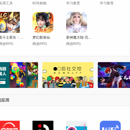
实用工具
时尚购物
学习教育
学习教育
圣斗士星矢：正义传说
梦幻新诛仙
新神魔大陆-完美正版正统魔幻
网游RPG
网游RPG
网游RPG
门应用