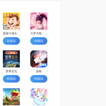
途游斗地主（比赛版）
斗罗大陆：逆转时空
在线玩
在线玩
世界启元
晶核
在线玩
在线玩