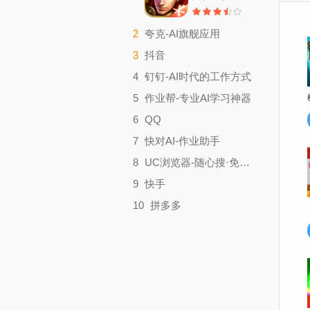
2
夸克-AI旗舰应用
实用工具
3
抖音
大小：179.9M
影音视听
4
钉钉-AI时代的工作方式
大小：357.4M
效率办公
5
作业帮-专业AI学习神器
大小：321M
学习教育
6
QQ
大小：52.67M
聊天社交
7
快对AI-作业助手
大小：413.6M
实用工具
8
UC浏览器-随心搜·免费看
大小：49.83M
实用工具
9
快手
大小：132.2M
影音视听
10
拼多多
大小：183.2M
时尚购物
大小：26.03M