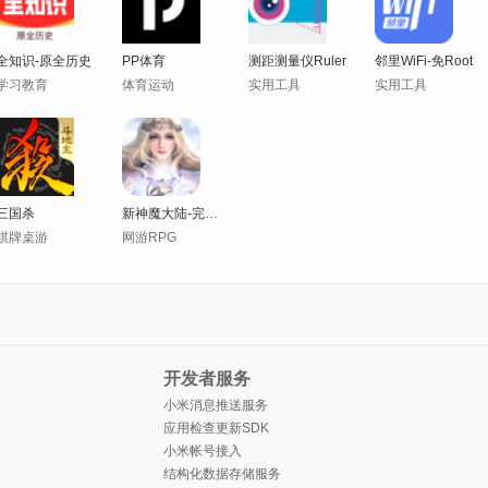
全知识-原全历史
PP体育
测距测量仪Ruler
邻里WiFi-免Root
学习教育
体育运动
实用工具
实用工具
三国杀
新神魔大陆-完美正版正统魔幻
棋牌桌游
网游RPG
开发者服务
小米消息推送服务
应用检查更新SDK
小米帐号接入
结构化数据存储服务