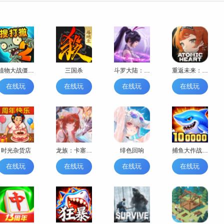
植物大战僵尸2-搜打撤
三国杀
斗罗大陆：魂师对决
重返未来：1999
在线玩
在线玩
在线玩
在线玩
时光杂货店
龙族：卡塞尔之门
绯色回响
捕鱼大作战-秒杀技能
在线玩
在线玩
在线玩
在线玩