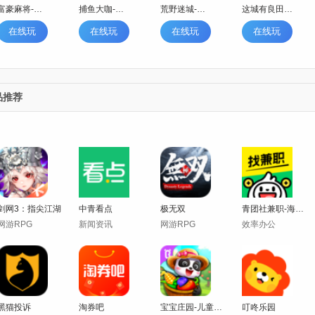
富豪麻将-牌友集结
捕鱼大咖-狂暴模式
荒野迷城-末日求生
这城有良田-种田摸鱼
在线玩
在线玩
在线玩
在线玩
品推荐
剑网3：指尖江湖
中青看点
极无双
青团社兼职-海量同城日结兼职。
网游RPG
新闻资讯
网游RPG
效率办公
黑猫投诉
淘券吧
宝宝庄园-儿童休闲模拟经营
叮咚乐园