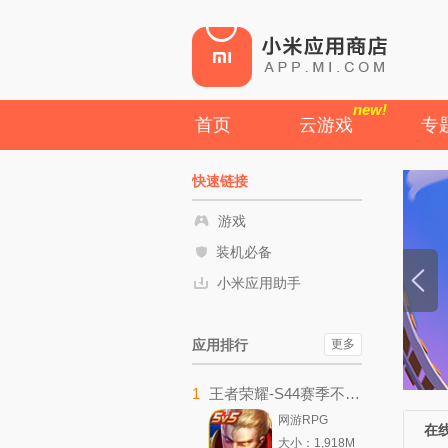
new!
首页
云游戏
专
快速链接
游戏
装机必备
小米应用助手
应用排行
更多
1
王者荣耀-S44赛季不拘命格
网游RPG
在
大小：1,918M