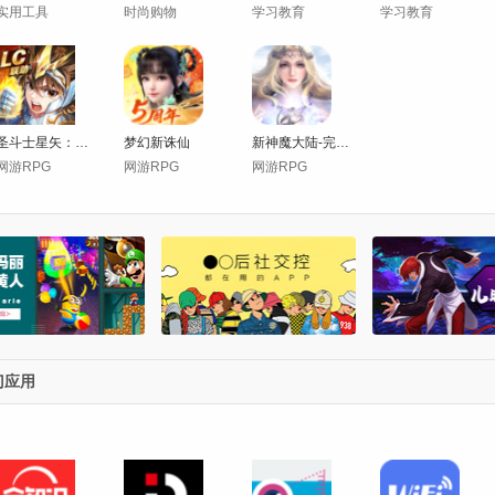
实用工具
时尚购物
学习教育
学习教育
圣斗士星矢：正义传说
梦幻新诛仙
新神魔大陆-完美正版正统魔幻
网游RPG
网游RPG
网游RPG
门应用