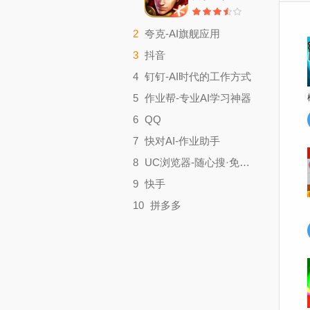
2
夸克-AI旗舰应用
实用工具
3
抖音
大小：179.9M
影音视听
4
钉钉-AI时代的工作方式
大小：357.4M
效率办公
5
作业帮-专业AI学习神器
大小：321M
学习教育
6
QQ
大小：52.67M
聊天社交
7
快对AI-作业助手
大小：413.6M
实用工具
8
UC浏览器-随心搜·免费看
大小：49.83M
实用工具
9
快手
大小：132.2M
影音视听
10
拼多多
大小：183.2M
时尚购物
大小：26.03M