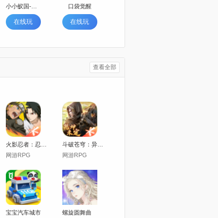
小小蚁国-超快发育版
口袋觉醒
在线玩
在线玩
查看全部
火影忍者：忍者新世代
斗破苍穹：异火重燃
网游RPG
网游RPG
宝宝汽车城市
螺旋圆舞曲