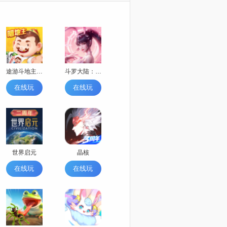
途游斗地主（比赛版）
斗罗大陆：逆转时空
在线玩
在线玩
世界启元
晶核
在线玩
在线玩