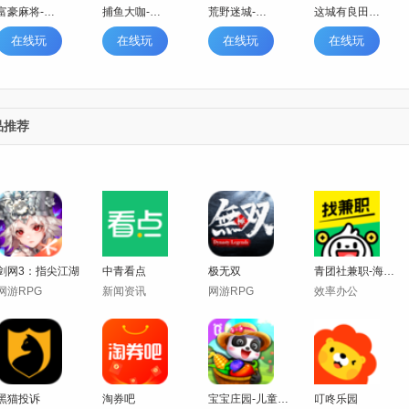
富豪麻将-牌友集结
捕鱼大咖-狂暴模式
荒野迷城-末日求生
这城有良田-种田摸鱼
在线玩
在线玩
在线玩
在线玩
品推荐
剑网3：指尖江湖
中青看点
极无双
青团社兼职-海量同城日结兼职。
网游RPG
新闻资讯
网游RPG
效率办公
黑猫投诉
淘券吧
宝宝庄园-儿童休闲模拟经营
叮咚乐园