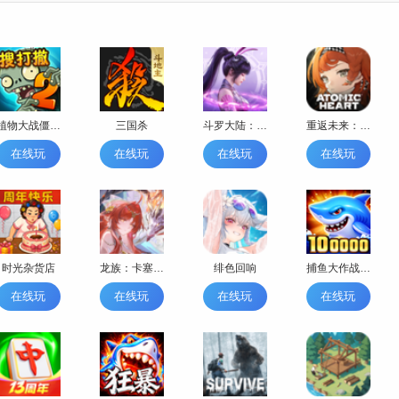
植物大战僵尸2-搜打撤
三国杀
斗罗大陆：魂师对决
重返未来：1999
在线玩
在线玩
在线玩
在线玩
时光杂货店
龙族：卡塞尔之门
绯色回响
捕鱼大作战-秒杀技能
在线玩
在线玩
在线玩
在线玩