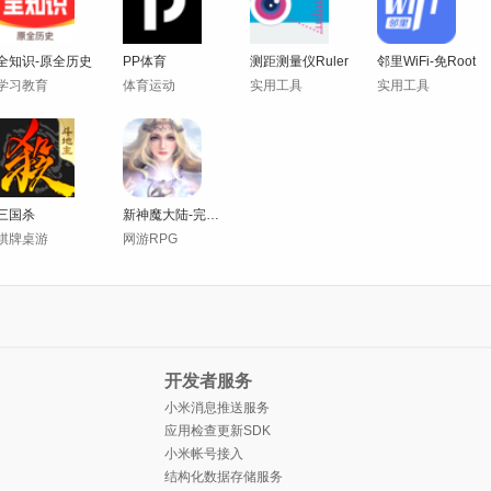
全知识-原全历史
PP体育
测距测量仪Ruler
邻里WiFi-免Root
学习教育
体育运动
实用工具
实用工具
三国杀
新神魔大陆-完美正版正统魔幻
棋牌桌游
网游RPG
开发者服务
小米消息推送服务
应用检查更新SDK
小米帐号接入
结构化数据存储服务