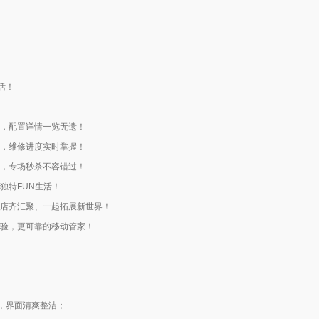
活！
利，配置详情一览无遗！
送，维修进度实时掌握！
全，专场秒杀不容错过！
独特FUN生活！
约店齐汇聚、一起拓展新世界！
体验，更可靠的移动管家！
，界面清爽整洁；