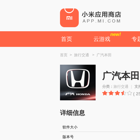
new!
首页
云游戏
专
首页
>
旅行交通
>
广汽本田
广汽本田
分类：
旅行交通
|
支
( 
详细信息
软件大小
版本号