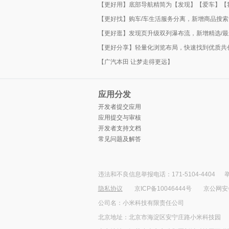
【更好用】底部导航精简为【发现】【爱车】【
【更好找】购车/车生活服务分离，新增商品搜
【更好逛】发现页升级双列瀑布流，新增精选/最
【更好分享】轻量化浏览布局，快速找到优质共
【广汽本田 让梦走得更远】
应用分发
开发者提交应用
应用提交与审核
开发者支持文档
常见问题及解答
违法和不良信息举报电话：171-5104-4404
举
隐私协议
京ICP备10046444号
京公网安备1
公司名：小米科技有限责任公司
北京地址：北京市海淀区安宁庄路小米科技园