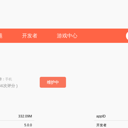
题
开发者
游戏中心
持：
手机
维护中
256次评分 )
332.09M
appID
5.0.0
开发者