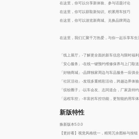
在这里，你可以分享新体验、参与话题讨论
在这里，你可以获取新知识、积累用车技巧
在这里，你可以游览新商城、兑换品牌周边
在这里，我们汇聚千万热爱，与你一起乐享车生
「线上展厅」-了解更全面的新车信息与限时福
「安心服务」-在线一键预约维修保养与上门取
「好物商城」-品牌独家周边与车品服务一应俱
「社区活动」-发现多重精彩活动，跨越边界体验
「缤纷圈子」-以车会友、志同道合，厂家及特
「远程车控」-丰富的车控功能，更智能的用车
新版特性
焕新版本5.0.0
【更好看】视觉风格统一，精简冗余图标与按钮