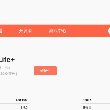
题
开发者
游戏中心
ife+
持：
手机
维护中
2180次评分 )
130.19M
appID
8.9.0
开发者