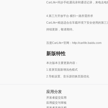
CarLife+同步手机通讯录和通话记录，来电去
4.第三方开放平台·横扫一路所需所求
CarLife+精选适合在车载环境下安全使用的
持续更新，敬请期待。
百度CarLife+官网：http://carlife.baidu.com
新版特性
本次版本主要更新内容：
1.竖屏页面新增浅色模式
2.导航设置、音乐源切换页面优化
应用分发
开发者提交应用
应用提交与审核
开发者支持文档