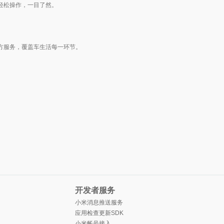
电轻松操作，一目了然。
第三方服务，覆盖车生活每一环节。
开发者服务
小米消息推送服务
应用检查更新SDK
小米帐号接入