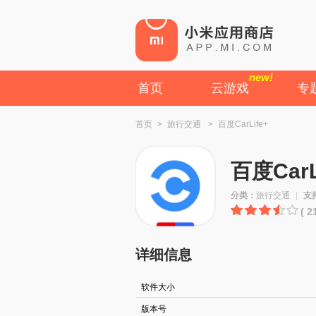
new!
首页
云游戏
专
首页
>
旅行交通
>
百度CarLife+
百度CarL
分类：
旅行交通
|
支
( 
详细信息
软件大小
版本号