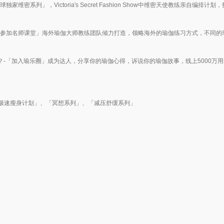
密系列」，Victoria's Secret Fashion Show中维密天使教练亲自编排计
「参加名师课堂」海外瑜伽大师教练团队倾力打造，领略海外的瑜伽练习方式，不同的
享？-「加入瑜乐圈」成为达人，分享你的瑜伽心得，诉说你的瑜伽故事，线上5000万
极速瘦身计划」、「冥想系列」、「减压舒缓系列」