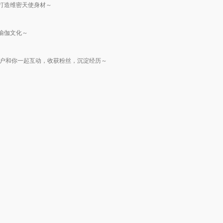
划，打造维密天使身材～
瑜伽文化～
用户和你一起互动，收获粉丝，沉淀经历～