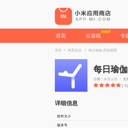
new!
首页
云游戏
专
首页
>
体育运动
>
每日瑜伽-高效燃脂
每日瑜伽
分类：
体育运动
|
支
( 
详细信息
软件大小
版本号