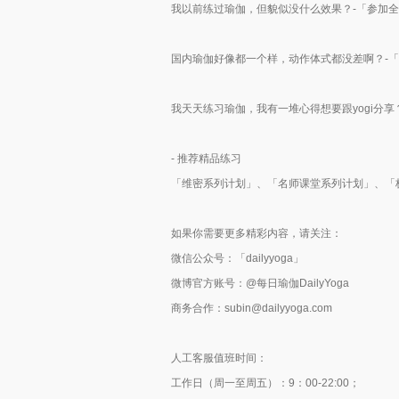
我以前练过瑜伽，但貌似没什么效果？-「参加全球独家维
国内瑜伽好像都一个样，动作体式都没差啊？-
我天天练习瑜伽，我有一堆心得想要跟yogi分
- 推荐精品练习
「维密系列计划」、「名师课堂系列计划」、「
如果你需要更多精彩内容，请关注：
微信公众号：「dailyyoga」
微博官方账号：@每日瑜伽DailyYoga
商务合作：subin@dailyyoga.com
人工客服值班时间：
工作日（周一至周五）：9：00-22:00；