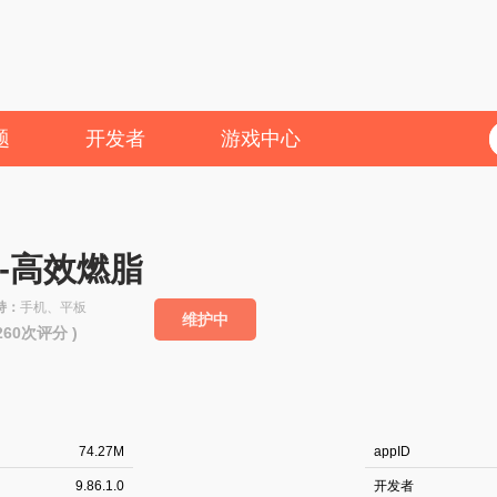
题
开发者
游戏中心
-高效燃脂
持：
手机、平板
维护中
5260次评分 )
74.27M
appID
9.86.1.0
开发者