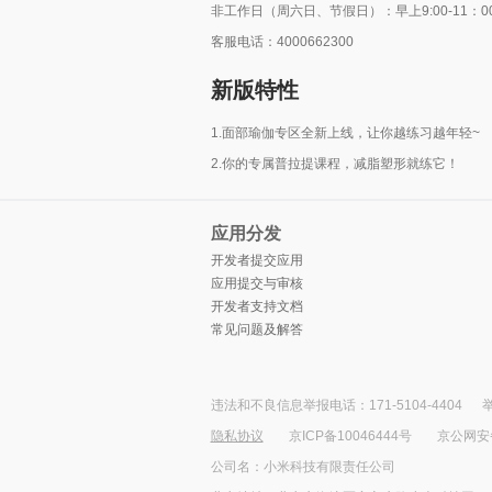
非工作日（周六日、节假日）：早上9:00-11：00、晚
客服电话：4000662300
新版特性
1.面部瑜伽专区全新上线，让你越练习越年轻~
2.你的专属普拉提课程，减脂塑形就练它！
应用分发
开发者提交应用
应用提交与审核
开发者支持文档
常见问题及解答
违法和不良信息举报电话：171-5104-4404
举
隐私协议
京ICP备10046444号
京公网安备1
公司名：小米科技有限责任公司