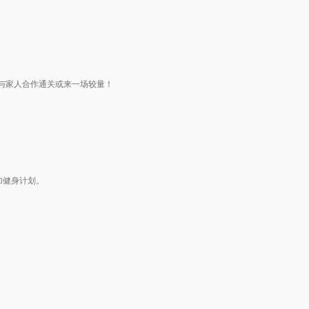
与家人合作通关或来一场较量！
加健身计划。