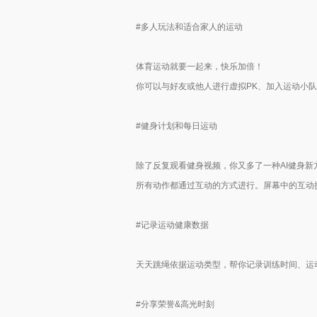
#多人玩法和适合家人的运动
体育运动就要一起来，快乐加倍！
你可以与好友或他人进行虚拟PK、加入运动小
#健身计划和每日运动
除了反复观看健身视频，你又多了一种AI健身新
所有动作都通过互动的方式进行。屏幕中的互动
#记录运动健康数据
天天跳绳依据运动类型，帮你记录训练时间、运
#分享荣誉&高光时刻