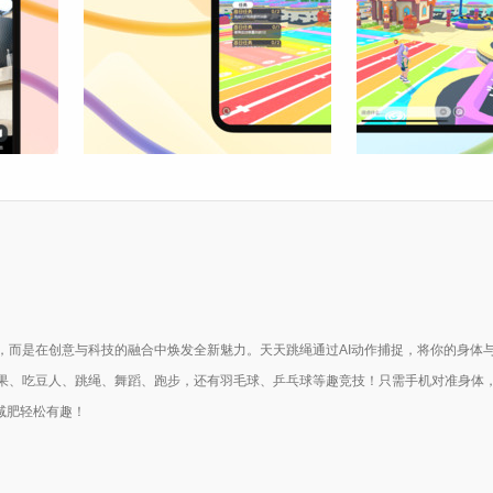
，而是在创意与科技的融合中焕发全新魅力。天天跳绳通过AI动作捕捉，将你的身体
果、吃豆人、跳绳、舞蹈、跑步，还有羽毛球、乒乓球等趣竞技！只需手机对准身体
减肥轻松有趣！