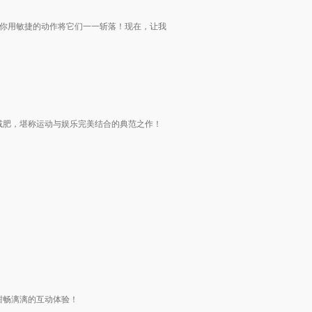
待你用敏捷的动作将它们一一斩落！现在，让我
减肥，堪称运动与娱乐完美结合的典范之作！
酣畅漓漓的互动体验！