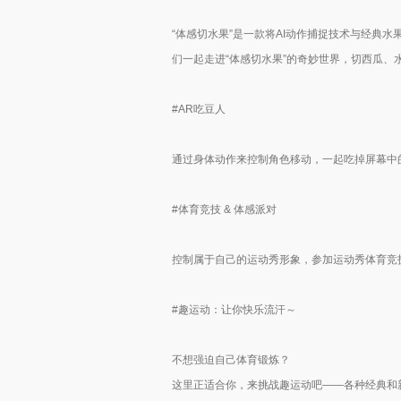
“体感切水果”是一款将AI动作捕捉技术与经典
们一起走进“体感切水果”的奇妙世界，切西瓜
#AR吃豆人
通过身体动作来控制角色移动，一起吃掉屏幕中
#体育竞技 & 体感派对
控制属于自己的运动秀形象，参加运动秀体育竞
#趣运动：让你快乐流汗～
不想强迫自己体育锻炼？
这里正适合你，来挑战趣运动吧——各种经典和