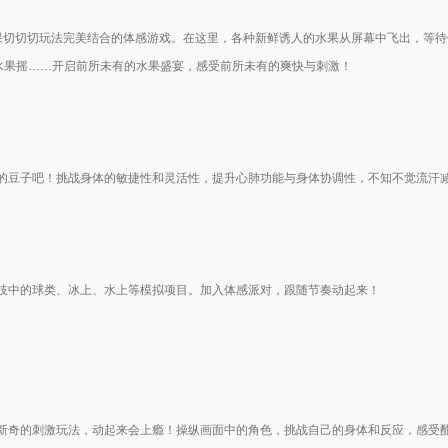
水果切切切玩法完美结合的体感游戏。在这里，各种新鲜诱人的水果从屏幕中飞出，等
、水果摇……开启前所未有的水果盛宴，感受前所未有的爽快与刺激！
的豆子吧！挑战身体的敏捷性和灵活性，提升心肺功能与身体协调性，不知不觉流汗
技中的球类、冰上、水上等模拟项目。加入体感派对，跟随节奏动起来！
新奇的刺激玩法，动起来会上瘾！操纵画面中的角色，挑战自己的身体和反应，感受