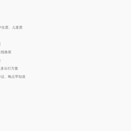
学生票、儿童票
案
在线换座
合
更多出行方案
停运、晚点早知道