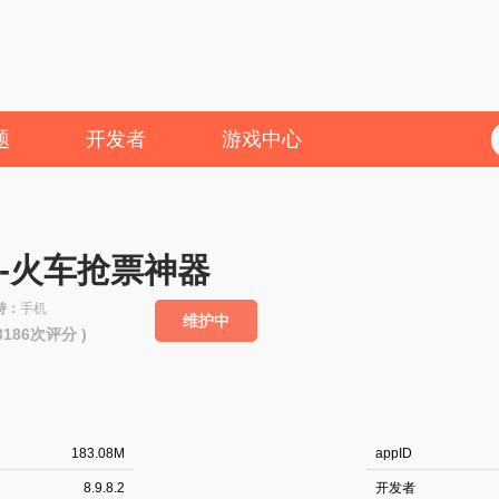
题
开发者
游戏中心
-火车抢票神器
持：
手机
维护中
53186次评分 )
183.08M
appID
8.9.8.2
开发者