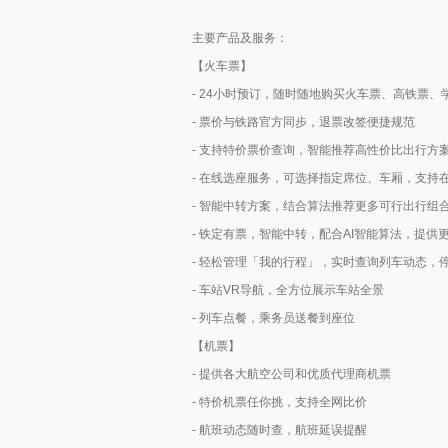
主要产品及服务：
【火车票】
- 24小时预订，随时随地购买火车票、高铁票、
- 票价与铁路官方同步，退票改签便捷规范
- 支持特价票价查询，智能推荐高性价比出行方
- 在线选座服务，可选择指定席位、车厢，支持
- 智能中转方案，结合算法推荐更多可行出行组
- 铁定有票，智能中转，配合AI智能算法，提供
- 轻松管理「我的行程」，实时查询列车动态，
- 车站VR导航，全方位展示车站全景
- 列车点餐，乘务员送餐到座位
【机票】
- 提供各大航空公司和优质代理商机票
- 特价机票任你挑，支持全网比价
- 航班动态随时查，航班延误提醒