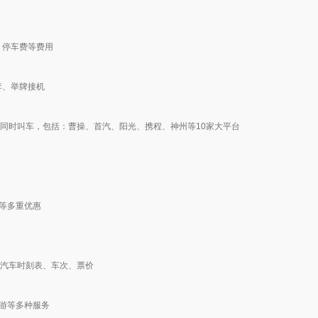
、停车费等费用
李、举牌接机
车型同时叫车，包括：曹操、首汽、阳光、携程、神州等10家大平台
包等多重优惠
括汽车时刻表、车次、票价
团游等多种服务