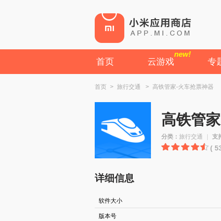
new!
首页
云游戏
专
首页
>
旅行交通
>
高铁管家-火车抢票神器
高铁管家
分类：
旅行交通
|
支
( 
详细信息
软件大小
版本号