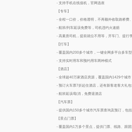
- 支持手机在线值机，官网选座
【专车】
- 全程一口价，价格透明，不再额外收取路桥费
- 航班/列车延误免费等，司机违约火速赔
- 高素质司机，提前就位不用等，开车门、提行
【打车】
- 覆盖国内200多个城市，一键全网多平台多
- 支持实时用车和预约用车两种模式
【酒店】
- 全球超40万家酒店房源，覆盖国内1429个城市
- 预订火车票7折起住酒店，还有新客老客大礼
- 航班延误/取消，免费退酒店
【汽车票】
- 提供国内150多个城市汽车票查询及预订，包
【景点门票】
- 覆盖国内1万多个景点，提供门票、线路、跟