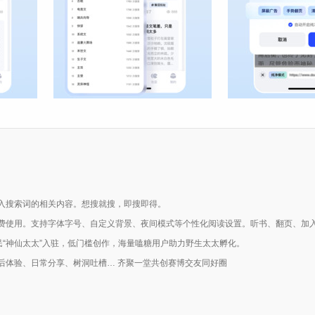
入搜索词的相关内容。想搜就搜，即搜即得。
费使用。支持字体字号、自定义背景、夜间模式等个性化阅读设置。听书、翻页、加
民“神仙太太”入驻，低门槛创作，海量嗑糖用户助力野生太太孵化。
后体验、日常分享、树洞吐槽… 齐聚一堂共创赛博交友同好圈