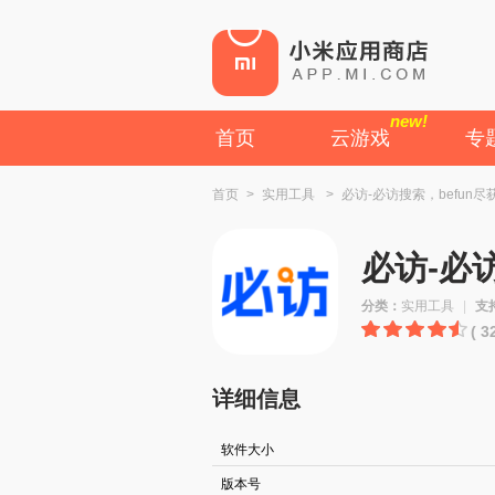
new!
首页
云游戏
专
首页
>
实用工具
>
必访-必访搜索，befun尽
必访-必访
分类：
实用工具
|
支
( 
详细信息
软件大小
版本号