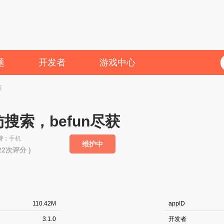
题
开发者
游戏中心
获
搜索，befun尽获
持：
手机
维护中
322次评分 )
110.42M
appID
3.1.0
开发者