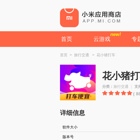
new!
首页
云游戏
专
首页
>
旅行交通
>
花小猪打车
花小猪打
分类：
旅行交通
|
支
( 
详细信息
软件大小
版本号