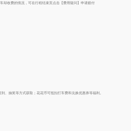
坐车却收费的情况，可在行程结束页点击【费用疑问】申请赔付
、签到、抽奖等方式获取；花花币可抵扣打车费和兑换优惠券等福利。