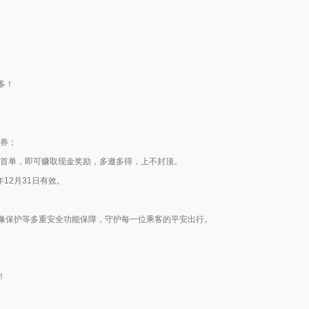
多！
减券；
成首单，即可赚取现金奖励，多邀多得，上不封顶。
年12月31日有效。
像保护等多重安全功能保障，守护每一位乘客的平安出行。
！