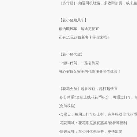
［多付赔］-如遇司机绕路、多收附加费，或未
【花小猪顺风车】
预约顺风车，远途更便宜
还有15元超值新客卡等你来抢！
【花小猪代驾】
一键叫代驾，一路省到家
省心省钱又安全的代驾服务等你体验！
【花花会员】超多权益，越打越便宜
[积分体系]:全新上线花花币积分，可通过打车
[会员权益]
-会员日：每周三打车折上折，完单得双倍花花币
-花花商城：花花币兑换优惠券/套餐等福利
-快速应答：车少时优先应答，更快出发