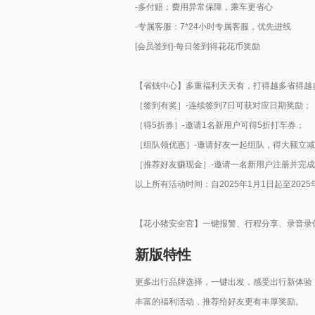
-多付赔：费用异常保障，乘车更省心
-专属客服：7*24小时专属客服，优先进线
[会员签到]-每日签到得花花币奖励
【省钱中心】多重福利天天有，打得越多省得越
［签到有奖］-连续签到7日可获对应日期奖励；
［得5折券］-邀请1名新用户可得5折打车券；
［组队领优惠］-邀请好友一起组队，得大额立
［推荐好友赚现金］-邀请一名新用户注册并完
以上所有活动时间：自2025年1月1日起至2025
【花小猪安全官】一键报警、行程分享、录音录
新版特性
更多出行品牌选择，一键出发，感受出行新体验
丰富的福利活动，推荐给好友更有丰厚奖励。