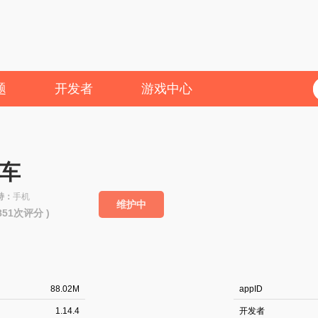
题
开发者
游戏中心
车
持：
手机
维护中
8851次评分 )
88.02M
appID
1.14.4
开发者