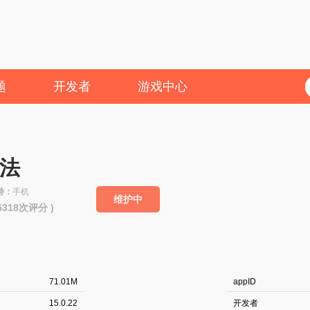
题
开发者
游戏中心
法
持：
手机
维护中
55318次评分 )
71.01M
appID
15.0.22
开发者