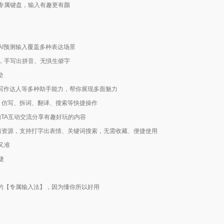
专属键盘，输入有趣更有颜
I预测输入覆盖多种表达场景
，手写出拼音、无惧生僻字
垒
、写作达人等多种助手能力，帮你展现多面魅力
复、仿写、拆词、翻译、搜索等快捷操作
的TA互动交流分享有趣好玩的内容
表情资源，支持打字出表情、关键词搜索，无需收藏、便捷使用
又准
捷
造的【专属输入法】，因为懂你所以好用