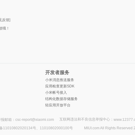
见反馈]
馈哦！
开发者服务
小米消息推送服务
应用检查更新SDK
小米帐号接入
结构化数据存储服务
轻应用开放平台
互联网违法和不良信息举报中心：
报邮箱：csc-report@xiaomi.com
www.12377.
1010802020134号、11010802000100号
MIUI.com All Rights Reserved 