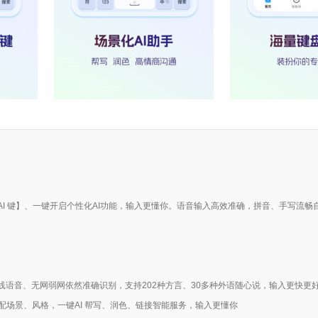
I 键】、一键开启个性化AI功能，输入更懂你。语音输入高效准确，拼音、手写流
支持离线语音、无网弱网依然准确识别，支持202种方言、30多种外语随心说，输入更快更
匹配场景、风格，一键AI 帮写、润色、链接智能服务，输入更懂你