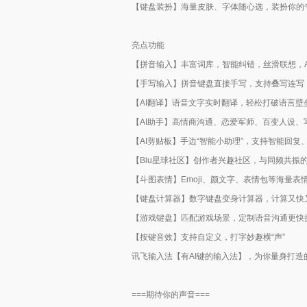
【键盘装扮】海量皮肤、字体随心选，装扮你的
亮点功能
【拼音输入】丰富词库，智能纠错，丝滑联想，A
【手写输入】拼音键盘直接手写，支持叠写连写
【AI翻译】语音文字实时翻译，轻松打破语言壁
【AI助手】高情商沟通、恋爱军师、百变人设
【AI剪贴板】手边“智能小助理”，支持智能回
【Biu星球社区】创作者兴趣社区，与同频共振
【斗图表情】Emoji、颜文字、表情包等海量
【键盘计算器】数字键盘变身计算器，计算又快
【游戏键盘】匹配游戏场景，定制语音沟通更快
【按键音效】支持自定义，打字妙趣横“声”
讯飞输入法【有AI键的输入法】，为你量身打
===期待你的声音===