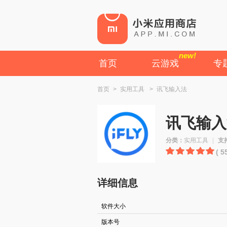
new!
首页
云游戏
专
首页
>
实用工具
>
讯飞输入法
讯飞输入
分类：
实用工具
|
支
( 
详细信息
软件大小
版本号