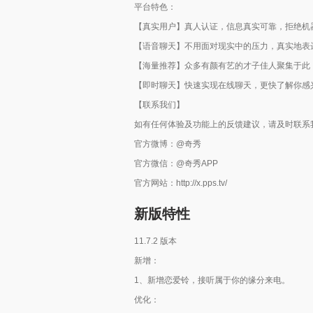
平台特色：
【真实用户】真人认证，信息真实可靠，拒绝机器
【语音聊天】不用面对现实中的压力，真实地表
【海量推荐】众多有颜有艺的才子佳人聚集于此
【即时聊天】快速实现在线聊天，更快了解你感兴
【联系我们】
如有任何体验及功能上的反馈建议，请及时联系
官方微博：@奇秀
官方微信：@奇秀APP
官方网站：http://x.pps.tv/
新版特性
11.7.2 版本
新增：
1、新增恋爱铃，接听属于你的缘分来电。
优化：