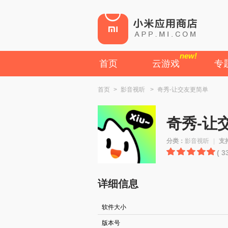
new!
首页
云游戏
专
首页
>
影音视听
>
奇秀-让交友更简单
奇秀-让
分类：
影音视听
|
支
( 
详细信息
软件大小
版本号