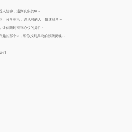
人陪聊，遇到真实的ta～
达、分享生活，遇见对的人，快速脱单～
，让你随时找到心仪的异性～
趣的那个ta，帮你找到共鸣的默契灵魂～
我们