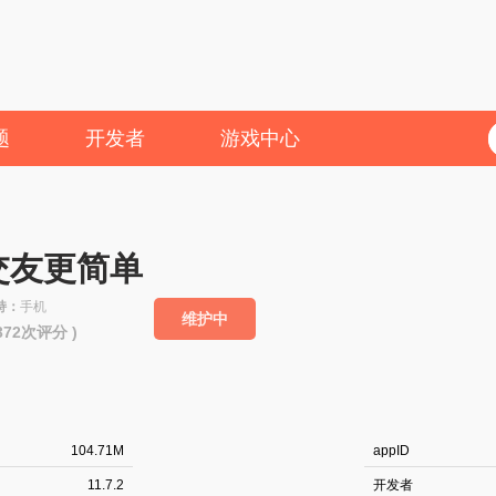
题
开发者
游戏中心
交友更简单
持：
手机
维护中
3372次评分 )
104.71M
appID
11.7.2
开发者