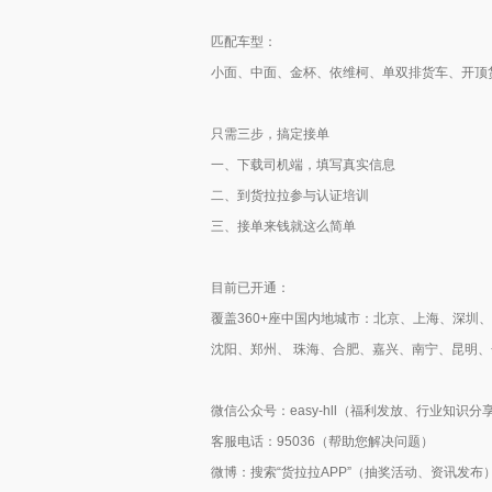
匹配车型：
小面、中面、金杯、依维柯、单双排货车、开顶货车
只需三步，搞定接单
一、下载司机端，填写真实信息
二、到货拉拉参与认证培训
三、接单来钱就这么简单
目前已开通：
覆盖360+座中国内地城市：北京、上海、深
沈阳、郑州、 珠海、合肥、嘉兴、南宁、昆明
微信公众号：easy-hll（福利发放、行业知识
客服电话：95036（帮助您解决问题）
微博：搜索“货拉拉APP”（抽奖活动、资讯发布