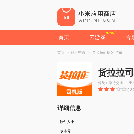
new!
首页
云游戏
专
首页
>
旅行交通
>
货拉拉司机版-货车
货拉拉司
分类：
旅行交通
|
支
( 
详细信息
软件大小
版本号