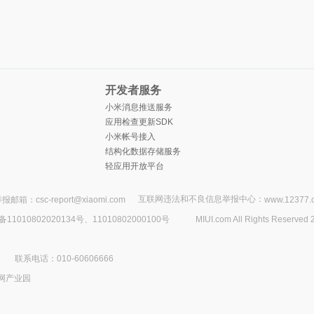
开发者服务
小米消息推送服务
应用检查更新SDK
小米帐号接入
结构化数据存储服务
轻应用开放平台
互联网违法和不良信息举报中心：
报邮箱：csc-report@xiaomi.com
www.12377.
1010802020134号、11010802000100号
MIUI.com All Rights Reserved 
联系电话：010-60606666
网产业园