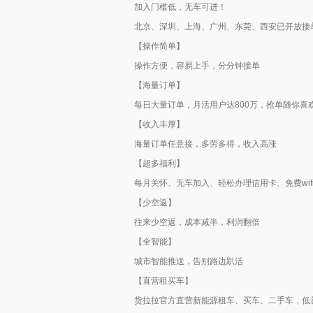
加入门槛低，无车可进！
北京、深圳、上海、广州、东莞、西安已开放接
【操作简单】
操作方便，容易上手，分分钟接单
【海量订单】
每日大量订单，月活用户达800万，抢单随你喜
【收入丰厚】
海量订单任意接，多劳多得，收入高涨
【超多福利】
每月关怀、无车加入、轻松办理信用卡、免费wif
【少空返】
往来少空返，成本减半，利润翻倍
【全智能】
城市智能推送，告别路边趴活
【直营租买车】
货拉拉官方直营新能源租车、买车、二手车，低