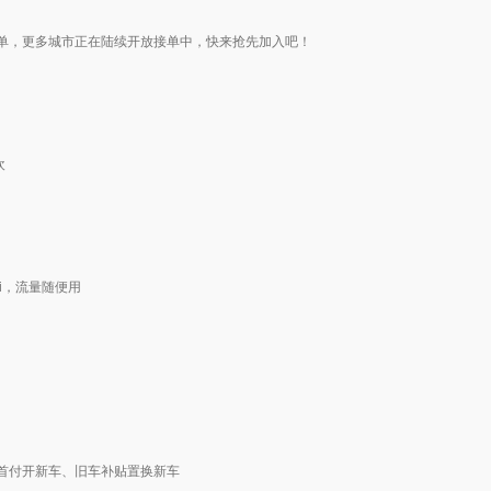
单，更多城市正在陆续开放接单中，快来抢先加入吧！
欢
i，流量随便用
首付开新车、旧车补贴置换新车