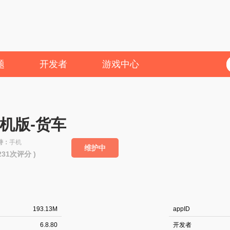
题
开发者
游戏中心
机版-货车
持：
手机
维护中
3231次评分 )
193.13M
appID
6.8.80
开发者