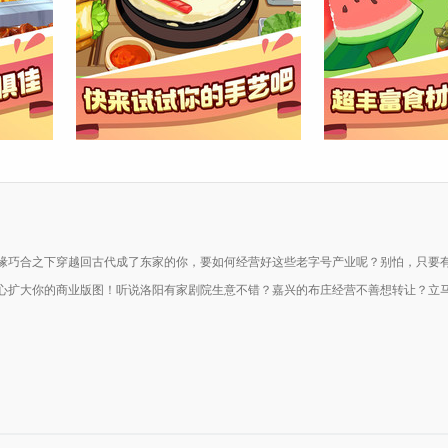
缘巧合之下穿越回古代成了东家的你，要如何经营好这些老字号产业呢？别怕，只要
心扩大你的商业版图！听说洛阳有家剧院生意不错？嘉兴的布庄经营不善想转让？立