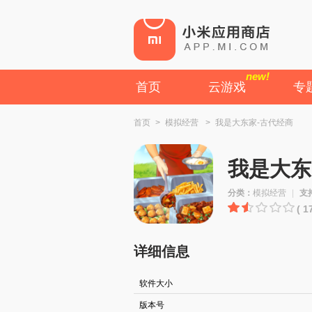
new!
首页
云游戏
专
首页
>
模拟经营
>
我是大东家-古代经商
我是大东
分类：
模拟经营
|
支
( 
详细信息
软件大小
版本号