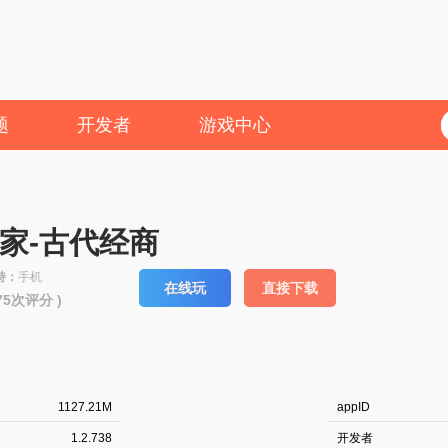
题
开发者
游戏中心
家-古代经商
持：
手机
在线玩
直接下载
175次评分 )
1127.21M
appID
1.2.738
开发者