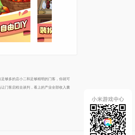
有足够多的店小二和足够精明的门客，你就可
马让门客启程去谈判，看上的产业全部收入囊