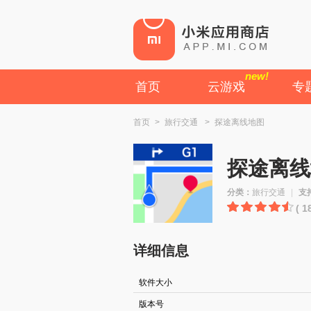
new!
首页
云游戏
专
首页
>
旅行交通
>
探途离线地图
探途离线
分类：
旅行交通
|
支
( 
详细信息
软件大小
版本号