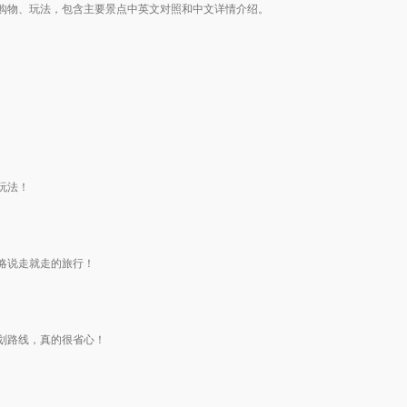
购物、玩法，包含主要景点中英文对照和中文详情介绍。
玩法！
略说走就走的旅行！
划路线，真的很省心！