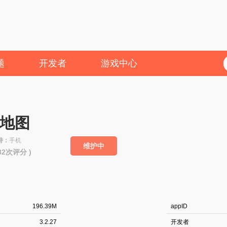
题
开发者
游戏中心
地图
持：
手机
维护中
182次评分 )
196.39M
appID
3.2.27
开发者