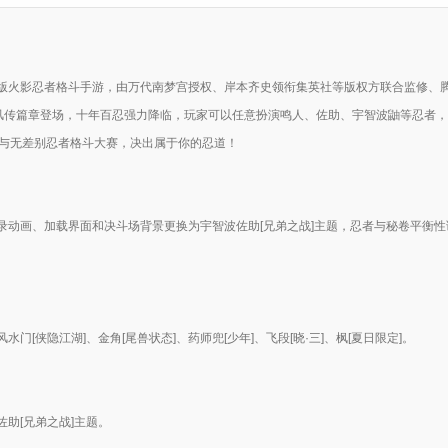
版火影忍者格斗手游，由万代南梦宫授权、岸本齐史领衔集英社等版权方联合监修、
疾风传篇章登场，十年百忍强力降临，玩家可以任意扮演鸣人、佐助、宇智波鼬等忍者
参与无差别忍者格斗大赛，决出属于你的忍道！
录动画、加载界面和决斗场背景更换为宇智波佐助[兄弟之战]主题，忍者与秘卷平衡性
水门[侠隐江湖]、金角[尾兽状态]、药师兜[少年]、飞段[晓·三]、枫[夏日限定]。
助[兄弟之战]主题。