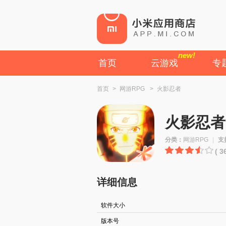
new!
首页
云游戏
专
首页
>
网游RPG
>
火影忍者
火影忍者
分类：
网游RPG
|
支
( 
详细信息
软件大小
版本号