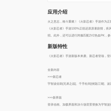
应用介绍
火之意志，格斗重燃！《火影忍者》手游作为正
《火影忍者》手游100%正统还原原著剧情，
招。此外，还可以进行跨服匹配2V2热血PK，
新版特性
《火影忍者》手游新版本来袭。新忍者登场，登
全新内容
>>>新忍者
宇智波佐助[兄弟之战]、千手柱间[侠隐江湖]、波风
>>>新界面
登录动画、加载界面和决斗场背景替换为宇智波佐