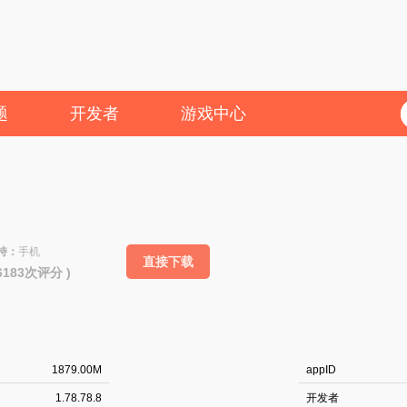
题
开发者
游戏中心
持：
手机
直接下载
36183次评分 )
1879.00M
appID
1.78.78.8
开发者