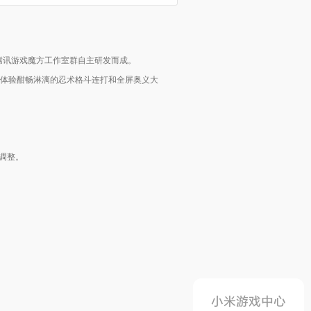
腾讯游戏魔方工作室群自主研发而成。
，体验酣畅淋漓的忍术格斗连打和全屏奥义大
调整。