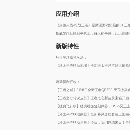
应用介绍
《穿越火线-枪战王者》是腾讯游戏出品的CF正
枪战梦想延续到手机上，好玩的手感，让玩家随
新版特性
环太平洋联动玩法：
【环太平洋联动地图】全新环太平洋主题运输船
暑期福利狂欢：
【王者之威】8月8日全新王者QBZ03-天罚上
【王者之心传说皮肤】王者之心新皮肤宝箱开启
【经典飞行棋】经典端游复刻武器，USP-冥王
【环太平洋联动武器】全新暴风赤红套装上架钻石
【环太平洋联动角色】今日，我们终结末日！全