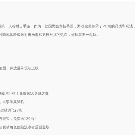
版第一人称射击手游，作为一款国民级竞技手游，游戏完美传承了PC端的品质和玩法
时随地体验极致射击乐趣和竞技对抗的热血，好玩就要一起玩。
地图，奔放乱斗玩法上线
架典藏飞行棋！免费领50典藏之骰
，雷掣圣翼降临！
上架经典飞行棋
夺宝，免费送120抽！
新联动角色危险流浪者震撼登场