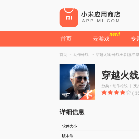
new!
首页
云游戏
专
首页
>
动作枪战
>
穿越火线-枪战王者(嘉年华
穿越火线
分类：
动作枪战
|
支
( 
详细信息
软件大小
版本号