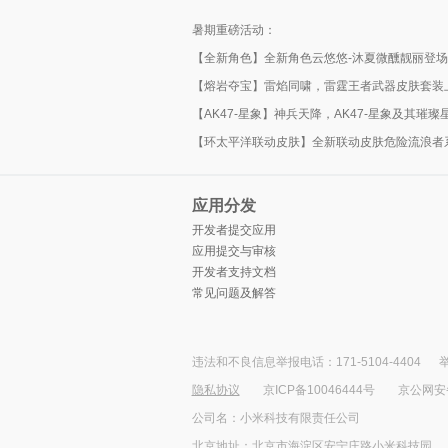
暑期重磅活动：
【全新角色】全新角色云悠悠-沐夏微醺靓丽登场
【熔岩夺宝】雷焰同啸，雷霆王者武器皮肤套装
【AK47-星象】神兵天降，AK47-星象及其璀
【环太平洋联动皮肤】全新联动皮肤危险流浪者
应用分发
开发者提交应用
应用提交与审核
开发者支持文档
常见问题及解答
违法和不良信息举报电话：171-5104-4404
举
隐私协议
京ICP备10046444号
京公网安备1
公司名：小米科技有限责任公司
北京地址：北京市海淀区安宁庄路小米科技园