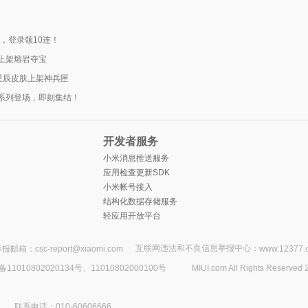
，登录领10连！
上架熔岩夺宝
璨星辰皮肤上架神兵匣
系列登场，即刻集结！
开发者服务
小米消息推送服务
应用检查更新SDK
小米帐号接入
结构化数据存储服务
轻应用开放平台
互联网违法和不良信息举报中心：
报邮箱：csc-report@xiaomi.com
www.12377.
1010802020134号、11010802000100号
MIUI.com All Rights Reserved 
联系电话：010-60606666