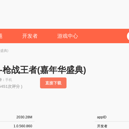
题
开发者
游戏中心
盛典)
-枪战王者(嘉年华盛典)
持：
手机
直接下载
35451次评分 )
2030.28M
appID
1.0.560.860
开发者