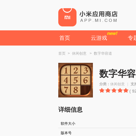
new!
首页
云游戏
专
首页
>
休闲创意
>
数字华容道
数字华容
分类：
休闲创意
|
支
( 
详细信息
软件大小
版本号