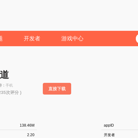
题
开发者
游戏中心
道
持：
手机
直接下载
9235次评分 )
138.46M
appID
2.20
开发者