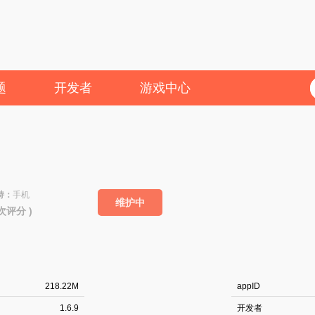
题
开发者
游戏中心
持：
手机
维护中
3次评分 )
218.22M
appID
1.6.9
开发者