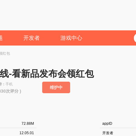
题
开发者
游戏中心
领红包
线-看新品发布会领红包
持：
手机
维护中
4330次评分 )
72.88M
appID
12.05.01
开发者