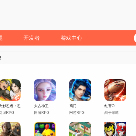
题
开发者
游戏中心
戏
火影忍者：忍者新世代
太古神王
蜀门
红警OL
网游RPG
网游RPG
网游RPG
战争策略