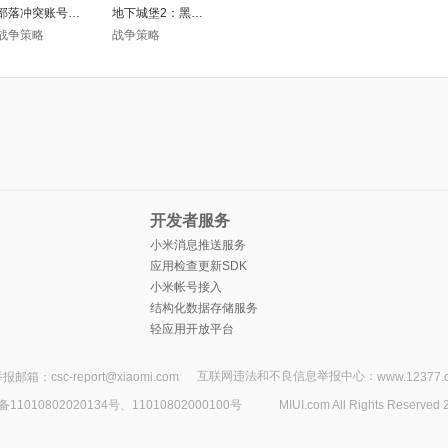
部落冲突账号绑定工具
地下城堡2：黑暗觉醒
战争策略
战争策略
开发者服务
小米消息推送服务
应用检查更新SDK
小米帐号接入
结构化数据存储服务
轻应用开放平台
互联网违法和不良信息举报中心：
报邮箱：csc-report@xiaomi.com
www.12377.
1010802020134号、11010802000100号
MIUI.com All Rights Reserved 