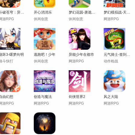
斗破苍穹：异火重燃
开心消消乐
梦幻花园-唐诡联动
梦幻模拟战-天空战记联动开启！
网游RPG
休闲创意
休闲创意
网游RPG
崩坏3-曙梦向明
逃跑吧！少年
异能少年在都市
元气骑士-签到免费领皮肤
格斗快打
休闲创意
网游RPG
动作枪战
自由幻想
创造与魔法
剑侠世界2
风之大陆
网游RPG
网游RPG
网游RPG
网游RPG