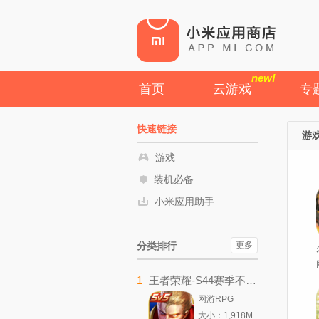
new!
首页
云游戏
专
快速链接
游
游戏
装机必备
小米应用助手
分类排行
更多
1
王者荣耀-S44赛季不拘命格
网游RPG
大小：1,918M