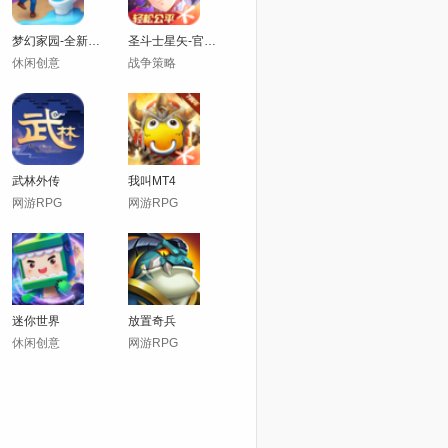
梦幻家园-全新活动
圣斗士星矢-官方正版(腾讯)
休闲创意
战争策略
武林外传
我叫MT4
网游RPG
网游RPG
迷你世界
放置奇兵
休闲创意
网游RPG