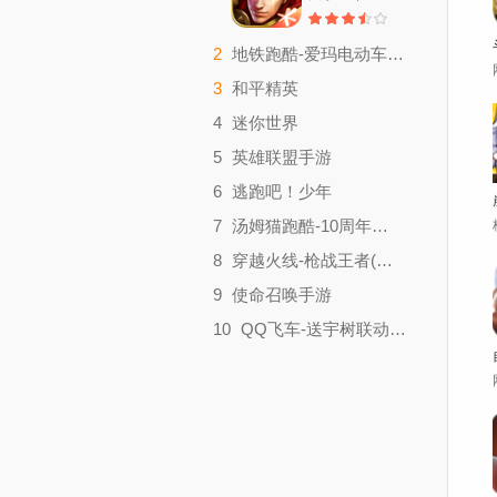
2
地铁跑酷-爱玛电动车联动
跑酷闯关
3
和平精英
大小：628.5M
动作枪战
4
迷你世界
大小：2,050M
休闲创意
5
英雄联盟手游
大小：1,688M
网游RPG
6
逃跑吧！少年
大小：1,769M
休闲创意
7
汤姆猫跑酷-10周年狂欢庆典
大小：1,898M
跑酷闯关
8
穿越火线-枪战王者(嘉年华盛典)
大小：194.5M
动作枪战
9
使命召唤手游
大小：2,129M
动作枪战
10
QQ飞车-送宇树联动机甲
大小：2,067M
赛车体育
大小：2,107M